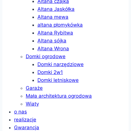
Altana czajka
Altana Jaskółka
Altana mewa
altana płomykówka
Altana Rybitwa
Altana sójka
Altana Wrona
Domki ogrodowe
Domki narzędziowe
Domki 2w1
Domki letniskowe
Garaże
Mała architektura ogrodowa
Wiaty
o nas
realizacje
Gwarancja